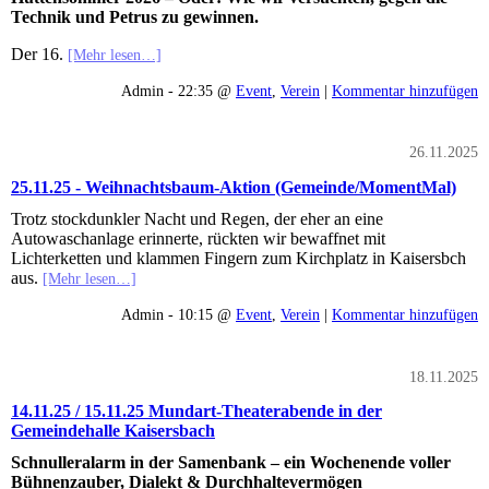
Technik und Petrus zu gewinnen.
Der 16.
[Mehr lesen…]
Admin - 22:35 @
Event
,
Verein
|
Kommentar hinzufügen
26.11.2025
25.11.25 - Weihnachtsbaum-Aktion (Gemeinde/MomentMal)
Trotz stockdunkler Nacht und Regen, der eher an eine
Autowaschanlage erinnerte, rückten wir bewaffnet mit
Lichterketten und klammen Fingern zum Kirchplatz in Kaisersbch
aus.
[Mehr lesen…]
Admin - 10:15 @
Event
,
Verein
|
Kommentar hinzufügen
18.11.2025
14.11.25 / 15.11.25 Mundart-Theaterabende in der
Gemeindehalle Kaisersbach
Schnulleralarm in der Samenbank – ein Wochenende voller
Bühnenzauber, Dialekt & Durchhaltevermögen